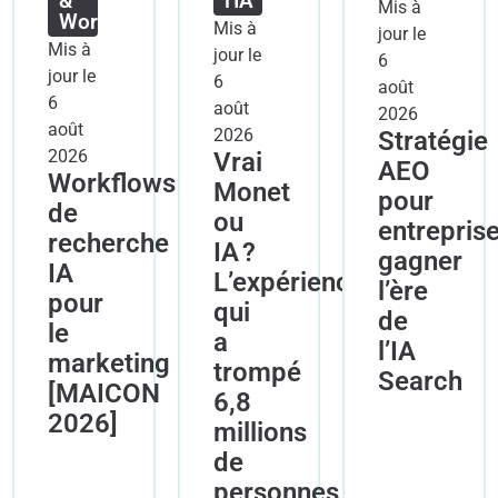
&
l'IA
Mis à
Workflow
Mis à
jour le
Mis à
jour le
6
jour le
6
août
6
août
2026
août
2026
Stratégie
2026
Vrai
AEO
Workflows
Monet
pour
de
ou
entreprise
recherche
IA ?
gagner
IA
L’expérience
l’ère
pour
qui
de
le
a
l’IA
marketing
trompé
Search
[MAICON
6,8
2026]
millions
de
personnes