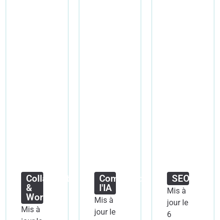
Collaboration
Comprendre
SEO
&
l'IA
Mis à
Workflow
Mis à
jour le
Mis à
jour le
6